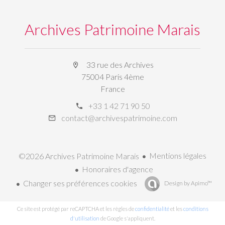
Archives Patrimoine Marais
33 rue des Archives
75004 Paris 4ème
France
+33 1 42 71 90 50
contact@archivespatrimoine.com
Mentions légales
©2026 Archives Patrimoine Marais
Honoraires d'agence
Changer ses préférences cookies
Design by
Apimo™
Ce site est protégé par reCAPTCHA et les règles de
confidentialité
et les
conditions
d'utilisation
de Google s'appliquent.